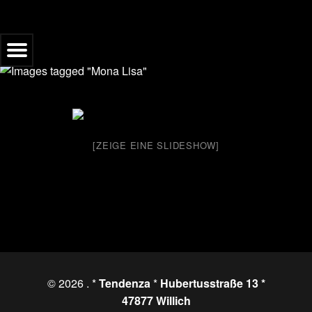
Menu
tartseite
acebook
[ZEIGE EINE SLIDESHOW]
oogle
nstagram
© 2026
. *
Tendenza
*
Hubertusstraße 13 *
47877 Willich