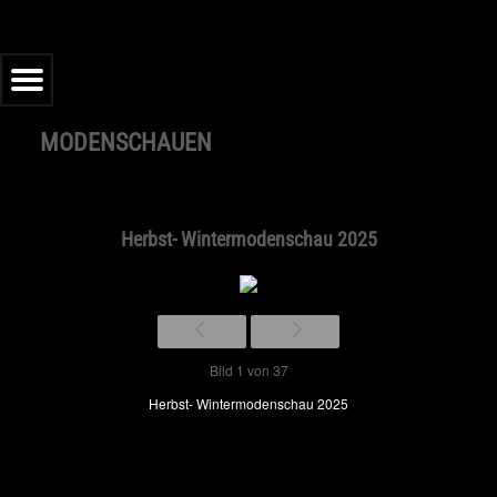
Menu
MODENSCHAUEN
tartseite
acebook
Herbst- Wintermodenschau 2025
oogle
nstagram
Bild 1 von 37
Herbst- Wintermodenschau 2025